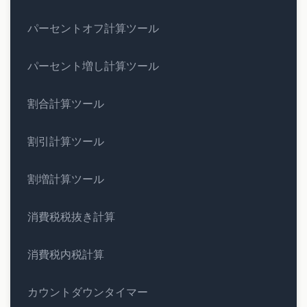
パーセントオフ計算ツール
パーセント増し計算ツール
割合計算ツール
割引計算ツール
割増計算ツール
消費税税抜き計算
消費税内税計算
カウントダウンタイマー