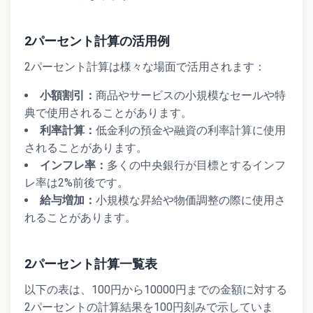
2パーセント計算の活用例
2パーセント計算は様々な場面で活用されます：
小額割引：
商品やサービスの小規模なセールや特
典で使用されることがあります。
利率計算：
低金利の預金や融資の利率計算に使用
されることがあります。
インフレ率：
多くの中央銀行が目標とするインフ
レ率は2%前後です。
給与増加：
小規模な昇給や物価調整の際に使用さ
れることがあります。
2パーセント計算一覧表
以下の表は、100円から10000円までの金額に対する
2パーセントの計算結果を100円刻みで示していま