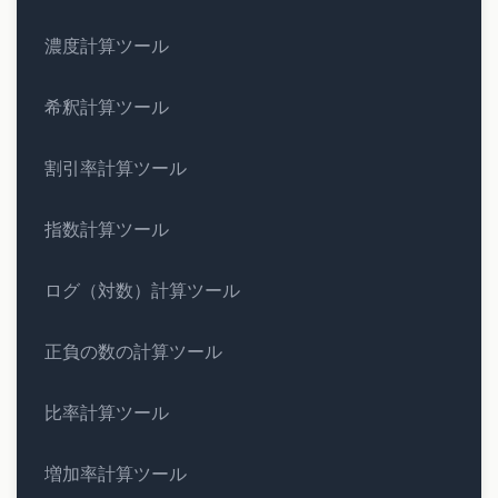
濃度計算ツール
希釈計算ツール
割引率計算ツール
指数計算ツール
ログ（対数）計算ツール
正負の数の計算ツール
比率計算ツール
増加率計算ツール