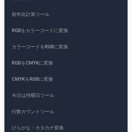
前年比計算ツール
RGBをカラーコードに変換
カラーコードをRGBに変換
RGBをCMYKに変換
CMYKをRGBに変換
今日は何曜日ツール
行数カウントツール
ひらがな・カタカナ変換