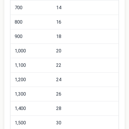
700
14
800
16
900
18
1,000
20
1,100
22
1,200
24
1,300
26
1,400
28
1,500
30