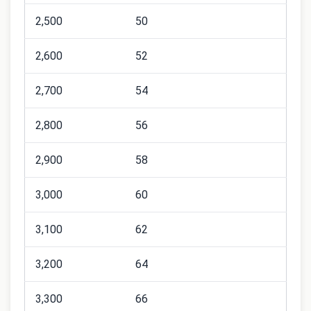
2,500
50
2,600
52
2,700
54
2,800
56
2,900
58
3,000
60
3,100
62
3,200
64
3,300
66