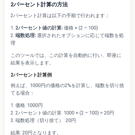
2パーセント計算の方法
2パーセント計算は以下の手順で行われます：
2パーセント値の計算:
価格 × (2 ÷ 100)
端数処理:
選択されたオプションに応じて端数を処
理
このツールでは、この計算を自動的に行い、即座に
結果を表示します。
2パーセント計算例
例えば、1000円の価格の2%を計算し、端数を切り捨
てる場合：
価格: 1000円
2パーセント値の計算: 1000 × (2 ÷ 100) = 20円
端数処理（切り捨て）: 20円
結果: 20円となります。