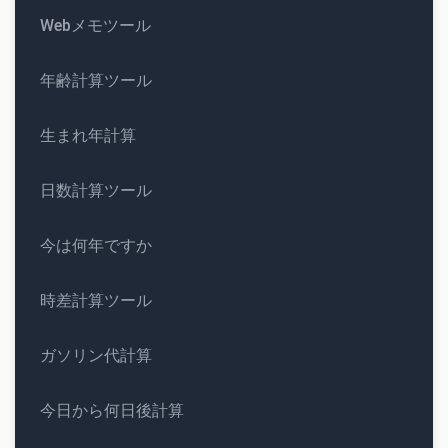
Webメモツール
年齢計算ツール
生まれ年計算
日数計算ツール
今は何年ですか
時差計算ツール
ガソリン代計算
今日から何日後計算