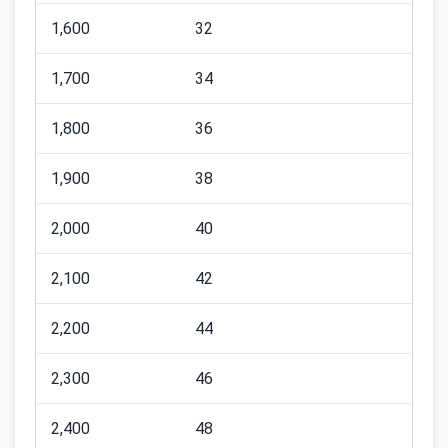
1,600
32
1,700
34
1,800
36
1,900
38
2,000
40
2,100
42
2,200
44
2,300
46
2,400
48