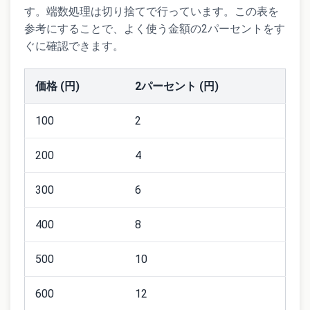
す。端数処理は切り捨てで行っています。この表を
参考にすることで、よく使う金額の2パーセントをす
ぐに確認できます。
価格 (円)
2パーセント (円)
100
2
200
4
300
6
400
8
500
10
600
12